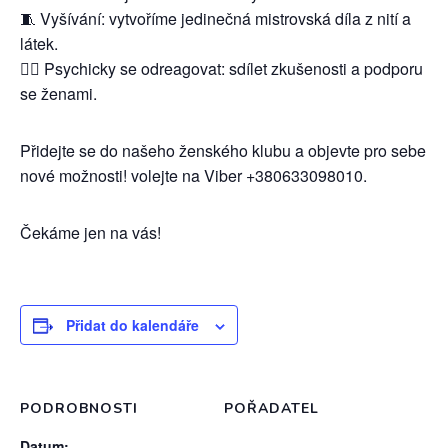
🧵 Vyšívání: vytvoříme jedinečná mistrovská díla z nití a
látek.
💆‍♀️ Psychicky se odreagovat: sdílet zkušenosti a podporu
se ženami.
Přidejte se do našeho ženského klubu a objevte pro sebe
nové možnosti! volejte na Viber +380633098010.
Čekáme jen na vás!
Přidat do kalendáře
PODROBNOSTI
POŘADATEL
Datum: