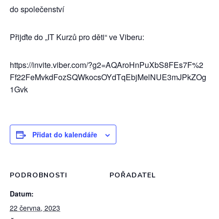
do společenství
Přijďte do „IT Kurzů pro děti“ ve Viberu:
https://invite.viber.com/?g2=AQAroHnPuXbS8FEs7F%2
Ff22FeMvkdFozSQWkocsOYdTqEbjMelNUE3mJPkZOg
1Gvk
Přidat do kalendáře
PODROBNOSTI
POŘADATEL
Datum:
22 června, 2023