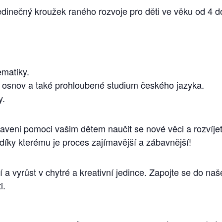
dinečný kroužek raného rozvoje pro děti ve věku od 4 do
matiky.
 osnov a také prohloubené studium českého jazyka.
y.
praveni pomoci vašim dětem naučit se nové věci a rozvíjet
 díky kterému je proces zajímavější a zábavnější!
í a vyrůst v chytré a kreativní jedince. Zapojte se do n
i.