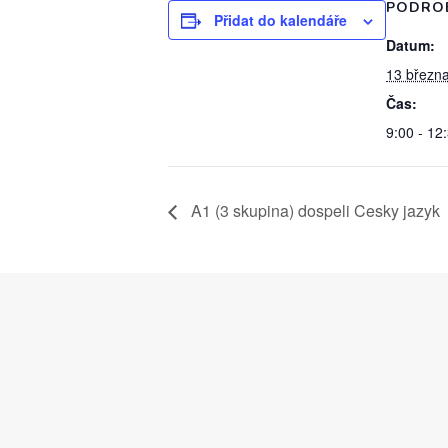
PODRO
Přidat do kalendáře
Datum:
13 březn
Čas:
9:00 - 12
A1 (3 skupina) dospeli Cesky jazyk