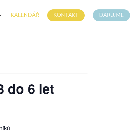
KALENDÁŘ
KONTAKT
DARUJME
 do 6 let
níků.