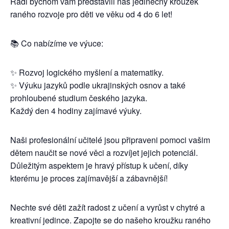
Rádi bychom vám představili náš jedinečný kroužek
raného rozvoje pro děti ve věku od 4 do 6 let!
📚 Co nabízíme ve výuce:
✨ Rozvoj logického myšlení a matematiky.
✨ Výuku jazyků podle ukrajinských osnov a také
prohloubené studium českého jazyka.
Každý den 4 hodiny zajímavé výuky.
Naši profesionální učitelé jsou připraveni pomoci vašim
dětem naučit se nové věci a rozvíjet jejich potenciál.
Důležitým aspektem je hravý přístup k učení, díky
kterému je proces zajímavější a zábavnější!
Nechte své děti zažít radost z učení a vyrůst v chytré a
kreativní jedince. Zapojte se do našeho kroužku raného