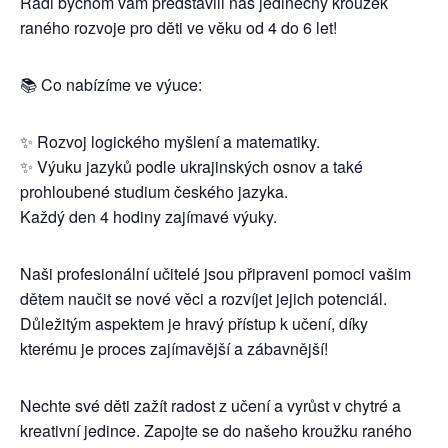
Rádi bychom vám představili náš jedinečný kroužek
raného rozvoje pro děti ve věku od 4 do 6 let!
📚 Co nabízíme ve výuce:
✨ Rozvoj logického myšlení a matematiky.
✨ Výuku jazyků podle ukrajinských osnov a také
prohloubené studium českého jazyka.
Každý den 4 hodiny zajímavé výuky.
Naši profesionální učitelé jsou připraveni pomoci vašim
dětem naučit se nové věci a rozvíjet jejich potenciál.
Důležitým aspektem je hravý přístup k učení, díky
kterému je proces zajímavější a zábavnější!
Nechte své děti zažít radost z učení a vyrůst v chytré a
kreativní jedince. Zapojte se do našeho kroužku raného