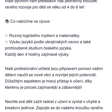
Rádi bychom vám představili náš jedinečný kroužek
raného rozvoje pro děti ve věku od 4 do 6 let!
📚 Co nabízíme ve výuce:
✨ Rozvoj logického myšlení a matematiky.
✨ Výuku jazyků podle ukrajinských osnov a také
prohloubené studium českého jazyka.
Každý den 4 hodiny zajímavé výuky.
Naši profesionální učitelé jsou připraveni pomoci vašim
dětem naučit se nové věci a rozvíjet jejich potenciál.
Důležitým aspektem je hravý přístup k učení, díky
kterému je proces zajímavější a zábavnější!
Nechte své děti zažít radost z učení a vyrůst v chytré a
kreativní jedince. Zapojte se do našeho kroužku raného