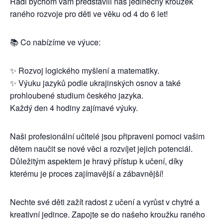
Rádi bychom vám představili náš jedinečný kroužek
raného rozvoje pro děti ve věku od 4 do 6 let!
📚 Co nabízíme ve výuce:
✨ Rozvoj logického myšlení a matematiky.
✨ Výuku jazyků podle ukrajinských osnov a také
prohloubené studium českého jazyka.
Každý den 4 hodiny zajímavé výuky.
Naši profesionální učitelé jsou připraveni pomoci vašim
dětem naučit se nové věci a rozvíjet jejich potenciál.
Důležitým aspektem je hravý přístup k učení, díky
kterému je proces zajímavější a zábavnější!
Nechte své děti zažít radost z učení a vyrůst v chytré a
kreativní jedince. Zapojte se do našeho kroužku raného