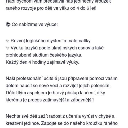
Rádi bychom vám představili náš jedinečný kroužek
raného rozvoje pro děti ve věku od 4 do 6 let!
📚 Co nabízíme ve výuce:
✨ Rozvoj logického myšlení a matematiky.
✨ Výuku jazyků podle ukrajinských osnov a také
prohloubené studium českého jazyka.
Každý den 4 hodiny zajímavé výuky.
Naši profesionální učitelé jsou připraveni pomoci vašim
dětem naučit se nové věci a rozvíjet jejich potenciál.
Důležitým aspektem je hravý přístup k učení, díky
kterému je proces zajímavější a zábavnější!
Nechte své děti zažít radost z učení a vyrůst v chytré a
kreativní jedince. Zapojte se do našeho kroužku raného