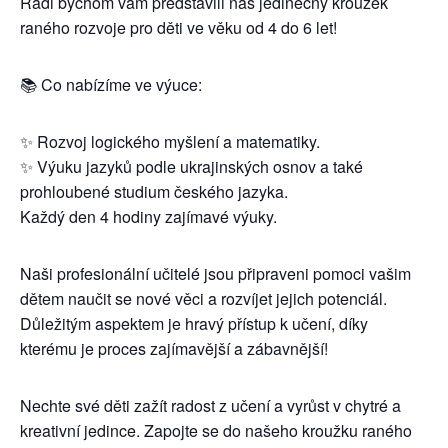
Rádi bychom vám představili náš jedinečný kroužek
raného rozvoje pro děti ve věku od 4 do 6 let!
📚 Co nabízíme ve výuce:
✨ Rozvoj logického myšlení a matematiky.
✨ Výuku jazyků podle ukrajinských osnov a také
prohloubené studium českého jazyka.
Každý den 4 hodiny zajímavé výuky.
Naši profesionální učitelé jsou připraveni pomoci vašim
dětem naučit se nové věci a rozvíjet jejich potenciál.
Důležitým aspektem je hravý přístup k učení, díky
kterému je proces zajímavější a zábavnější!
Nechte své děti zažít radost z učení a vyrůst v chytré a
kreativní jedince. Zapojte se do našeho kroužku raného