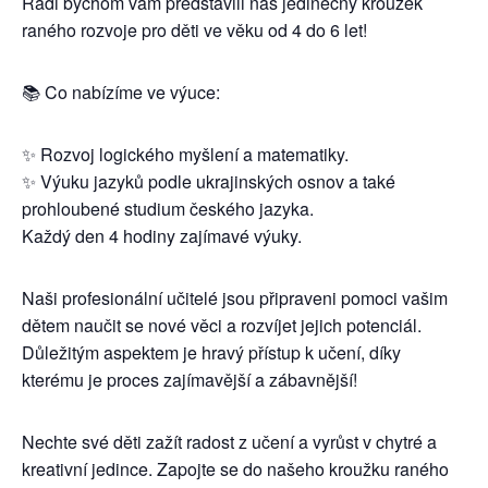
Rádi bychom vám představili náš jedinečný kroužek
raného rozvoje pro děti ve věku od 4 do 6 let!
📚 Co nabízíme ve výuce:
✨ Rozvoj logického myšlení a matematiky.
✨ Výuku jazyků podle ukrajinských osnov a také
prohloubené studium českého jazyka.
Každý den 4 hodiny zajímavé výuky.
Naši profesionální učitelé jsou připraveni pomoci vašim
dětem naučit se nové věci a rozvíjet jejich potenciál.
Důležitým aspektem je hravý přístup k učení, díky
kterému je proces zajímavější a zábavnější!
Nechte své děti zažít radost z učení a vyrůst v chytré a
kreativní jedince. Zapojte se do našeho kroužku raného