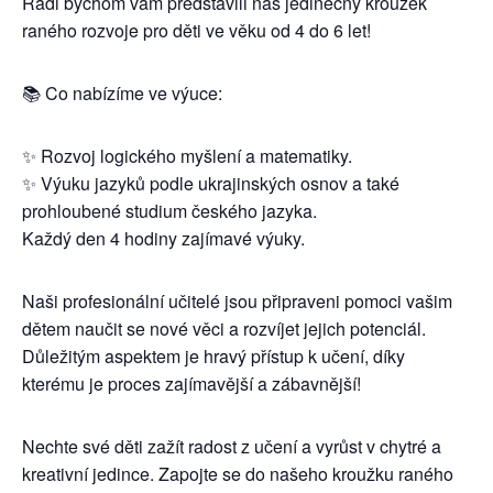
Rádi bychom vám představili náš jedinečný kroužek
raného rozvoje pro děti ve věku od 4 do 6 let!
📚 Co nabízíme ve výuce:
✨ Rozvoj logického myšlení a matematiky.
✨ Výuku jazyků podle ukrajinských osnov a také
prohloubené studium českého jazyka.
Každý den 4 hodiny zajímavé výuky.
Naši profesionální učitelé jsou připraveni pomoci vašim
dětem naučit se nové věci a rozvíjet jejich potenciál.
Důležitým aspektem je hravý přístup k učení, díky
kterému je proces zajímavější a zábavnější!
Nechte své děti zažít radost z učení a vyrůst v chytré a
kreativní jedince. Zapojte se do našeho kroužku raného