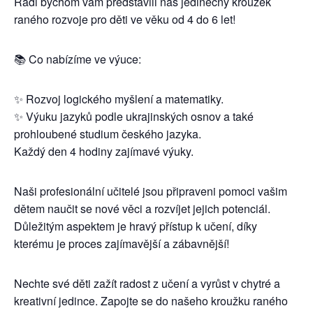
Rádi bychom vám představili náš jedinečný kroužek
raného rozvoje pro děti ve věku od 4 do 6 let!
📚 Co nabízíme ve výuce:
✨ Rozvoj logického myšlení a matematiky.
✨ Výuku jazyků podle ukrajinských osnov a také
prohloubené studium českého jazyka.
Každý den 4 hodiny zajímavé výuky.
Naši profesionální učitelé jsou připraveni pomoci vašim
dětem naučit se nové věci a rozvíjet jejich potenciál.
Důležitým aspektem je hravý přístup k učení, díky
kterému je proces zajímavější a zábavnější!
Nechte své děti zažít radost z učení a vyrůst v chytré a
kreativní jedince. Zapojte se do našeho kroužku raného