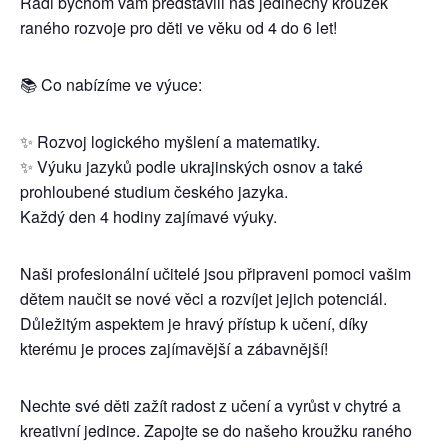
Rádi bychom vám představili náš jedinečný kroužek
raného rozvoje pro děti ve věku od 4 do 6 let!
📚 Co nabízíme ve výuce:
✨ Rozvoj logického myšlení a matematiky.
✨ Výuku jazyků podle ukrajinských osnov a také
prohloubené studium českého jazyka.
Každý den 4 hodiny zajímavé výuky.
Naši profesionální učitelé jsou připraveni pomoci vašim
dětem naučit se nové věci a rozvíjet jejich potenciál.
Důležitým aspektem je hravý přístup k učení, díky
kterému je proces zajímavější a zábavnější!
Nechte své děti zažít radost z učení a vyrůst v chytré a
kreativní jedince. Zapojte se do našeho kroužku raného