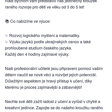
Rádi bychom vám představili náš jedinečný kroužek
raného rozvoje pro děti ve věku od 3 do 5 let!
📚 Co nabízíme ve výuce:
✨ Rozvoj logického myšlení a matematiky.
✨ Výuku jazyků podle ukrajinských osnov a také
prohloubené studium českého jazyka.
Každý den 4 hodiny zajímavé výuky.
Naši profesionální učitelé jsou připraveni pomoci vašim
dětem naučit se nové věci a rozvíjet jejich potenciál.
Důležitým aspektem je hravý přístup k učení, díky
kterému je proces zajímavější a zábavnější!
Nechte své děti zažít radost z učení a vyrůst v chytré a
kreativní jedince. Zapojte se do našeho kroužku raného