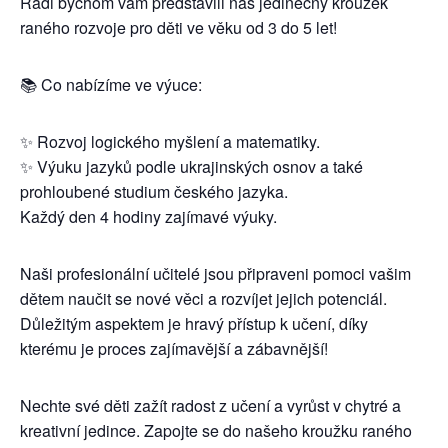
Rádi bychom vám představili náš jedinečný kroužek
raného rozvoje pro děti ve věku od 3 do 5 let!
📚 Co nabízíme ve výuce:
✨ Rozvoj logického myšlení a matematiky.
✨ Výuku jazyků podle ukrajinských osnov a také
prohloubené studium českého jazyka.
Každý den 4 hodiny zajímavé výuky.
Naši profesionální učitelé jsou připraveni pomoci vašim
dětem naučit se nové věci a rozvíjet jejich potenciál.
Důležitým aspektem je hravý přístup k učení, díky
kterému je proces zajímavější a zábavnější!
Nechte své děti zažít radost z učení a vyrůst v chytré a
kreativní jedince. Zapojte se do našeho kroužku raného