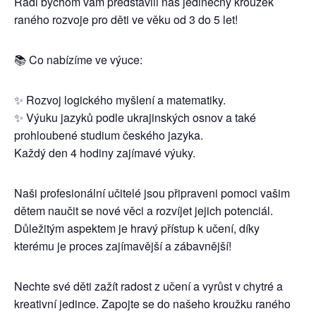
Rádi bychom vám představili náš jedinečný kroužek
raného rozvoje pro děti ve věku od 3 do 5 let!
📚 Co nabízíme ve výuce:
✨ Rozvoj logického myšlení a matematiky.
✨ Výuku jazyků podle ukrajinských osnov a také
prohloubené studium českého jazyka.
Každý den 4 hodiny zajímavé výuky.
Naši profesionální učitelé jsou připraveni pomoci vašim
dětem naučit se nové věci a rozvíjet jejich potenciál.
Důležitým aspektem je hravý přístup k učení, díky
kterému je proces zajímavější a zábavnější!
Nechte své děti zažít radost z učení a vyrůst v chytré a
kreativní jedince. Zapojte se do našeho kroužku raného