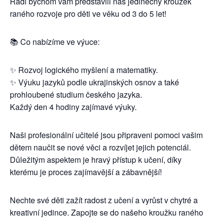
Rádi bychom vám představili náš jedinečný kroužek
raného rozvoje pro děti ve věku od 3 do 5 let!
📚 Co nabízíme ve výuce:
✨ Rozvoj logického myšlení a matematiky.
✨ Výuku jazyků podle ukrajinských osnov a také
prohloubené studium českého jazyka.
Každý den 4 hodiny zajímavé výuky.
Naši profesionální učitelé jsou připraveni pomoci vašim
dětem naučit se nové věci a rozvíjet jejich potenciál.
Důležitým aspektem je hravý přístup k učení, díky
kterému je proces zajímavější a zábavnější!
Nechte své děti zažít radost z učení a vyrůst v chytré a
kreativní jedince. Zapojte se do našeho kroužku raného