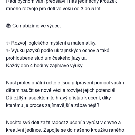
Rádi bychom vám představili náš jedinečný kroužek
raného rozvoje pro děti ve věku od 3 do 5 let!
📚 Co nabízíme ve výuce:
✨ Rozvoj logického myšlení a matematiky.
✨ Výuku jazyků podle ukrajinských osnov a také
prohloubené studium českého jazyka.
Každý den 4 hodiny zajímavé výuky.
Naši profesionální učitelé jsou připraveni pomoci vašim
dětem naučit se nové věci a rozvíjet jejich potenciál.
Důležitým aspektem je hravý přístup k učení, díky
kterému je proces zajímavější a zábavnější!
Nechte své děti zažít radost z učení a vyrůst v chytré a
kreativní jedince. Zapojte se do našeho kroužku raného