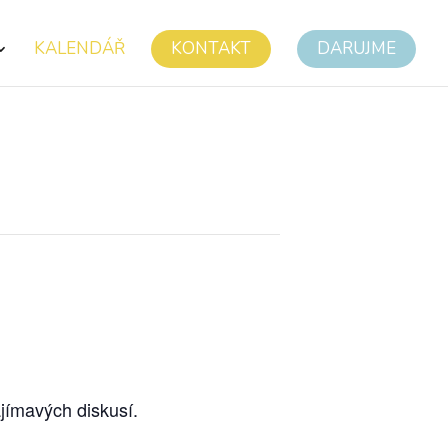
KALENDÁŘ
KONTAKT
DARUJME
ajímavých diskusí.