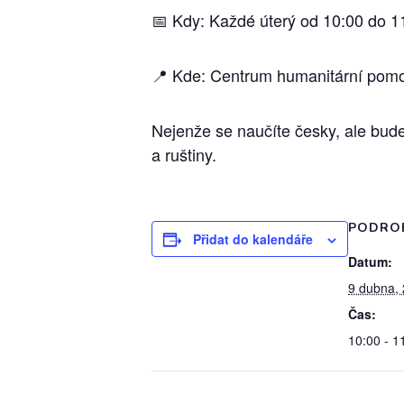
📅 Kdy: Každé úterý od 10:00 do 1
📍 Kde: Centrum humanitární pomoc
Nejenže se naučíte česky, ale bud
a ruštiny.
PODRO
Přidat do kalendáře
Datum:
9 dubna,
Čas:
10:00 - 1