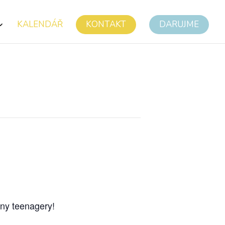
KALENDÁŘ
KONTAKT
DARUJME
hny teenagery!