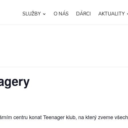
SLUŽBY
O NÁS
DÁRCI
AKTUALITY
agery
árním centru konat Teenager klub, na který zveme všec