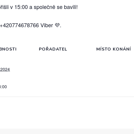
išli v 15:00 a společně se bavili!
l. +420774678766 Viber 💜.
BNOSTI
POŘADATEL
MÍSTO KONÁNÍ
 2024
8:00