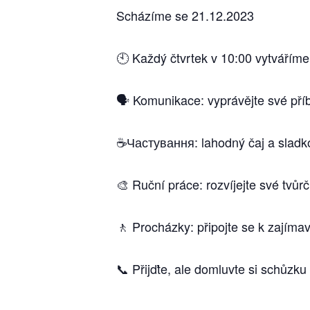
Scházíme se 21.12.2023
🕙 Každý čtvrtek v 10:00 vytváříme 
🗣️ Komunikace: vyprávějte své příb
☕️Частування: lahodný čaj a sladko
🎨 Ruční práce: rozvíjejte své tvůr
🚶 Procházky: připojte se k zajímav
📞 Přijďte, ale domluvte si schůzku