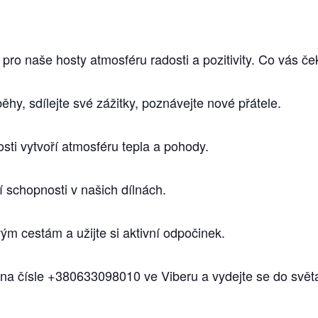
pro naše hosty atmosféru radosti a pozitivity. Co vás če
ěhy, sdílejte své zážitky, poznávejte nové přátele.
sti vytvoří atmosféru tepla a pohody.
čí schopnosti v našich dílnách.
ým cestám a užijte si aktivní odpočinek.
 na čísle +380633098010 ve Viberu a vydejte se do světa 