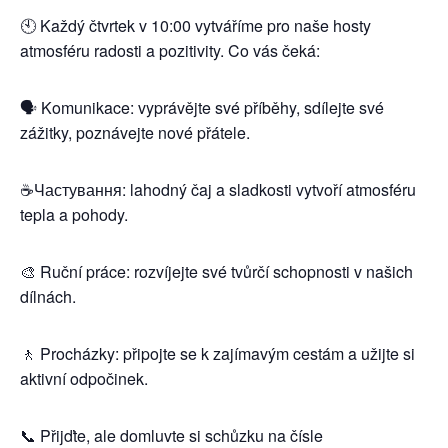
🕙 Každý čtvrtek v 10:00 vytváříme pro naše hosty
atmosféru radosti a pozitivity. Co vás čeká:
🗣️ Komunikace: vyprávějte své příběhy, sdílejte své
zážitky, poznávejte nové přátele.
☕️Частування: lahodný čaj a sladkosti vytvoří atmosféru
tepla a pohody.
🎨 Ruční práce: rozvíjejte své tvůrčí schopnosti v našich
dílnách.
🚶 Procházky: připojte se k zajímavým cestám a užijte si
aktivní odpočinek.
📞 Přijďte, ale domluvte si schůzku na čísle