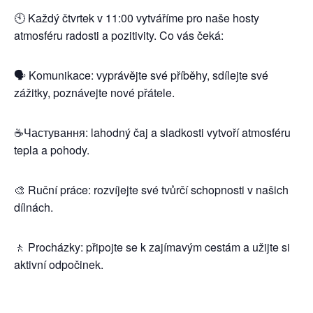
🕙 Každý čtvrtek v 11:00 vytváříme pro naše hosty
atmosféru radosti a pozitivity. Co vás čeká:
🗣️ Komunikace: vyprávějte své příběhy, sdílejte své
zážitky, poznávejte nové přátele.
☕️Частування: lahodný čaj a sladkosti vytvoří atmosféru
tepla a pohody.
🎨 Ruční práce: rozvíjejte své tvůrčí schopnosti v našich
dílnách.
🚶 Procházky: připojte se k zajímavým cestám a užijte si
aktivní odpočinek.