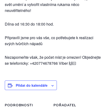
svět umění a vytvořit vlastníma rukama něco
neuvěřitelného!
Dílna od 16:30 do 18:00 hod.
Připravili jsme pro vás vše, co potřebujete k realizaci
svých tvůrčích nápadů
Nezapomeňte však, že počet míst je omezen! Objednejte
se telefonicky: +420774678766 Viber 🙌🏻
Přidat do kalendáře
PODROBNOSTI
POŘADATEL