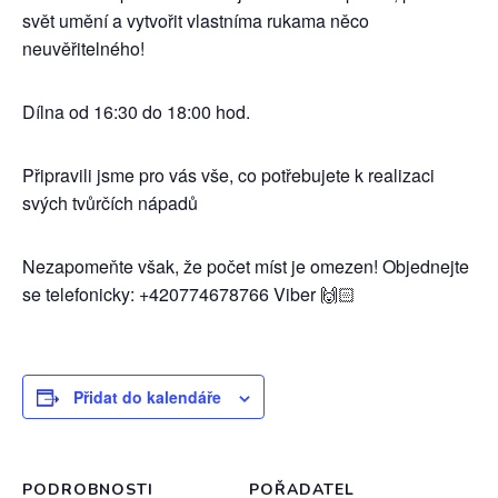
svět umění a vytvořit vlastníma rukama něco
neuvěřitelného!
Dílna od 16:30 do 18:00 hod.
Připravili jsme pro vás vše, co potřebujete k realizaci
svých tvůrčích nápadů
Nezapomeňte však, že počet míst je omezen! Objednejte
se telefonicky: +420774678766 Viber 🙌🏻
Přidat do kalendáře
PODROBNOSTI
POŘADATEL