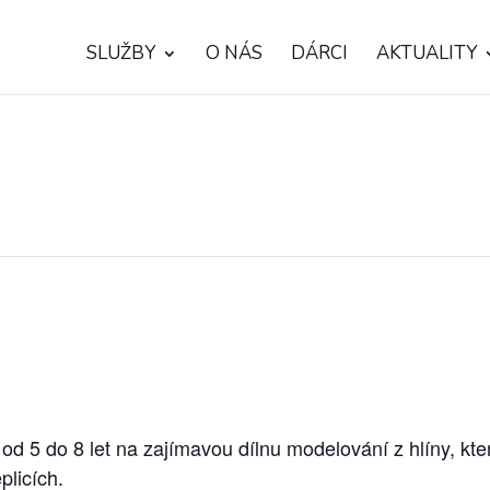
SLUŽBY
O NÁS
DÁRCI
AKTUALITY
d 5 do 8 let na zajímavou dílnu modelování z hlíny, kt
plicích.