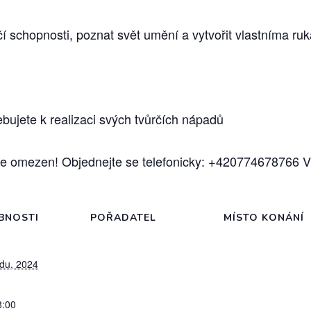
vůrčí schopnosti, poznat svět umění a vytvořit vlastníma 
řebujete k realizaci svých tvůrčích nápadů
je omezen! Objednejte se telefonicky: +420774678766 V
BNOSTI
POŘADATEL
MÍSTO KONÁNÍ
adu, 2024
8:00