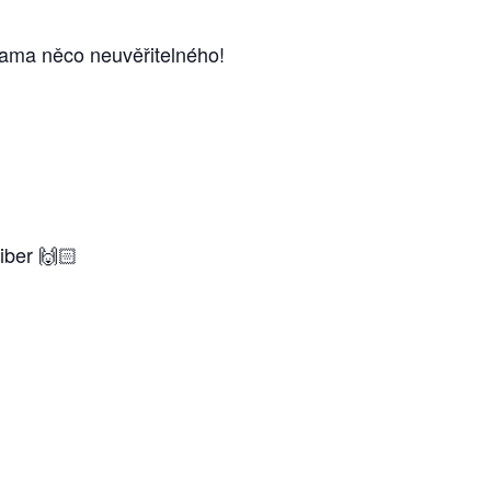
rukama něco neuvěřitelného!
iber 🙌🏻