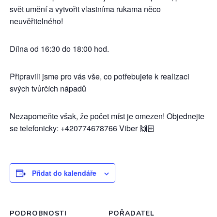
svět umění a vytvořit vlastníma rukama něco
neuvěřitelného!
Dílna od 16:30 do 18:00 hod.
Připravili jsme pro vás vše, co potřebujete k realizaci
svých tvůrčích nápadů
Nezapomeňte však, že počet míst je omezen! Objednejte
se telefonicky: +420774678766 Viber 🙌🏻
Přidat do kalendáře
PODROBNOSTI
POŘADATEL