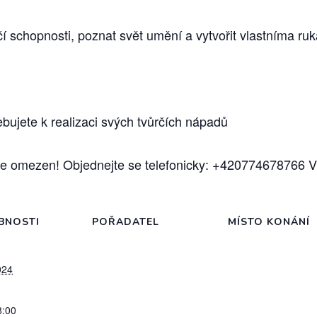
vůrčí schopnosti, poznat svět umění a vytvořit vlastníma 
řebujete k realizaci svých tvůrčích nápadů
je omezen! Objednejte se telefonicky: +420774678766 V
BNOSTI
POŘADATEL
MÍSTO KONÁNÍ
024
8:00