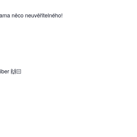
rukama něco neuvěřitelného!
iber 🙌🏻