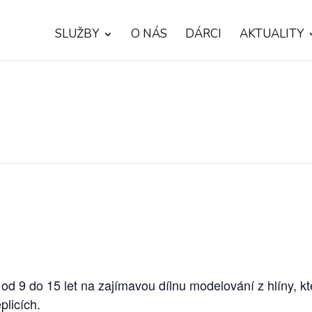
SLUŽBY
O NÁS
DÁRCI
AKTUALITY
d 9 do 15 let na zajímavou dílnu modelování z hlíny, k
plicích.