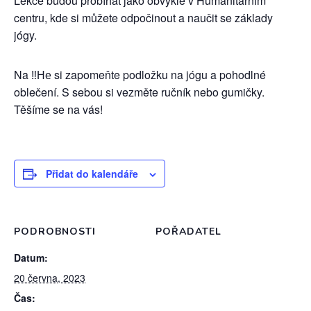
Lekce budou probíhat jako obvykle v Humanitárním
centru, kde si můžete odpočinout a naučit se základy
jógy.
Na ‼️Не si zapomeňte podložku na jógu a pohodlné
oblečení. S sebou si vezměte ručník nebo gumičky.
Těšíme se na vás!
Přidat do kalendáře
PODROBNOSTI
POŘADATEL
Datum:
20 června, 2023
Čas: