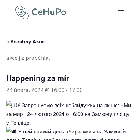
« Všechny Akce
akce již proběhla.
Happening za mír
24 února, 2024 @ 16:00
-
17:00
Запрошуємо всіх небайдужих на акцію: «Ми
за мир» 24 лютого 2024 о 16:00 на Замкову площу
у Тепліце.
У цей важкий день збираємося на Замковій
площі Тепліце, щоб вшанувати другу річницю