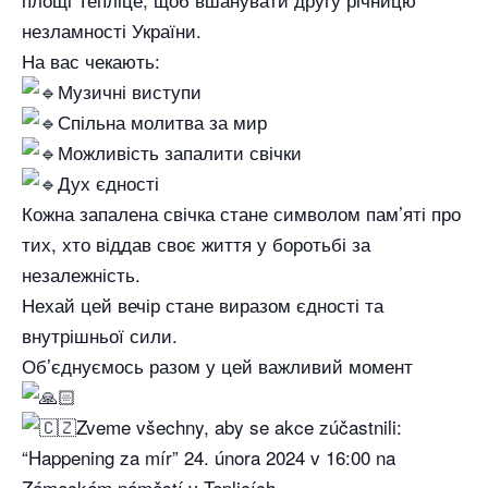
незламності України.
На вас чекають:
Музичні виступи
Спільна молитва за мир
Можливість запалити свічки
Дух єдності
Кожна запалена свічка стане символом пам’яті про
тих, хто віддав своє життя у боротьбі за
незалежність.
Нехай цей вечір стане виразом єдності та
внутрішньої сили.
Обʼєднуємось разом у цей важливий момент
Zveme všechny, aby se akce zúčastnili:
“Happening za mír” 24. února 2024 v 16:00 na
Zámeckém náměstí v Teplicích.