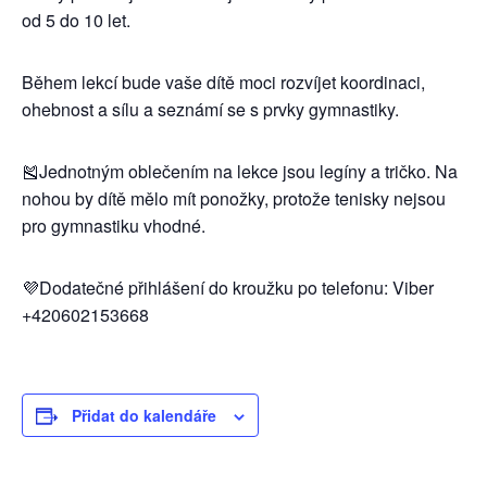
od 5 do 10 let.
Během lekcí bude vaše dítě moci rozvíjet koordinaci,
ohebnost a sílu a seznámí se s prvky gymnastiky.
🎽Jednotným oblečením na lekce jsou legíny a tričko. Na
nohou by dítě mělo mít ponožky, protože tenisky nejsou
pro gymnastiku vhodné.
💜Dodatečné přihlášení do kroužku po telefonu: Viber
+420602153668
Přidat do kalendáře