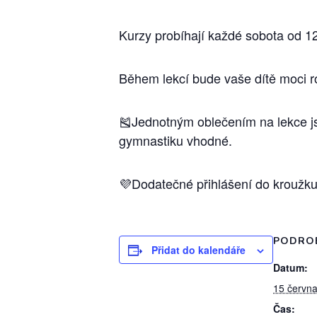
Kurzy probíhají každé sobota od 12:
Během lekcí bude vaše dítě moci ro
🎽Jednotným oblečením na lekce jso
gymnastiku vhodné.
💜Dodatečné přihlášení do kroužk
PODRO
Přidat do kalendáře
Datum:
15 června
Čas: