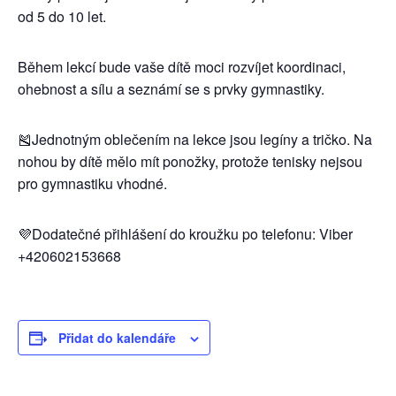
od 5 do 10 let.
Během lekcí bude vaše dítě moci rozvíjet koordinaci,
ohebnost a sílu a seznámí se s prvky gymnastiky.
🎽Jednotným oblečením na lekce jsou legíny a tričko. Na
nohou by dítě mělo mít ponožky, protože tenisky nejsou
pro gymnastiku vhodné.
💜Dodatečné přihlášení do kroužku po telefonu: Viber
+420602153668
Přidat do kalendáře