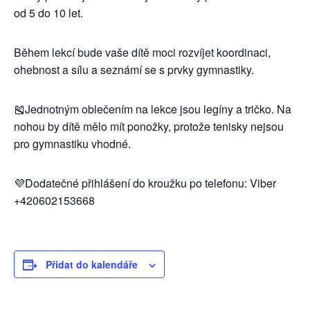
od 5 do 10 let.
Během lekcí bude vaše dítě moci rozvíjet koordinaci,
ohebnost a sílu a seznámí se s prvky gymnastiky.
🎽Jednotným oblečením na lekce jsou legíny a tričko. Na
nohou by dítě mělo mít ponožky, protože tenisky nejsou
pro gymnastiku vhodné.
💜Dodatečné přihlášení do kroužku po telefonu: Viber
+420602153668
Přidat do kalendáře