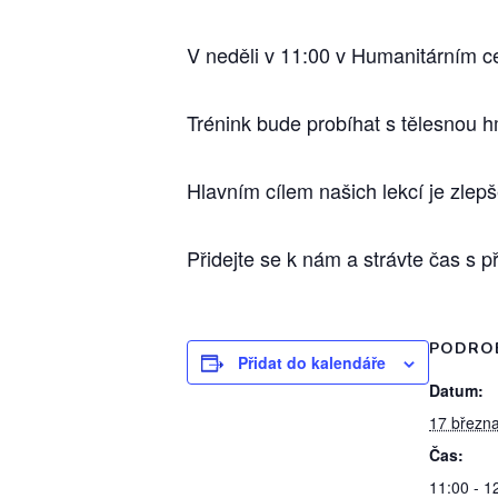
V neděli v 11:00 v Humanitárním ce
Trénink bude probíhat s tělesnou h
Hlavním cílem našich lekcí je zlep
Přidejte se k nám a strávte čas s 
PODRO
Přidat do kalendáře
Datum:
17 březn
Čas:
11:00 - 1