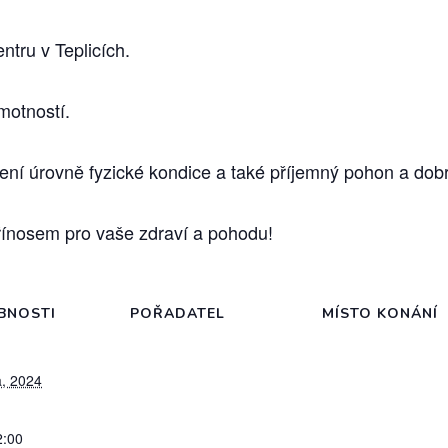
ntru v Teplicích.
motností.
šení úrovně fyzické kondice a také příjemný pohon a dob
přínosem pro vaše zdraví a pohodu!
BNOSTI
POŘADATEL
MÍSTO KONÁNÍ
a, 2024
2:00