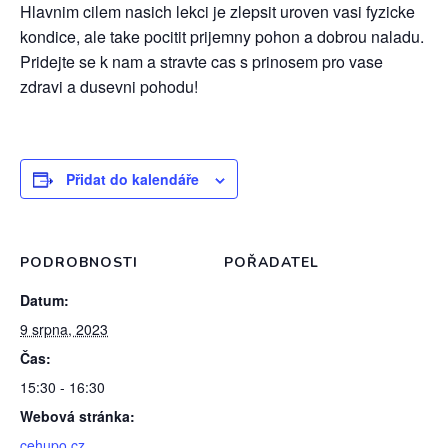
Hlavnim cilem nasich lekci je zlepsit uroven vasi fyzicke
kondice, ale take pocitit prijemny pohon a dobrou naladu.
Pridejte se k nam a stravte cas s prinosem pro vase
zdravi a dusevni pohodu!
Přidat do kalendáře
PODROBNOSTI
POŘADATEL
Datum:
9 srpna, 2023
Čas:
15:30 - 16:30
Webová stránka:
cehupo.cz