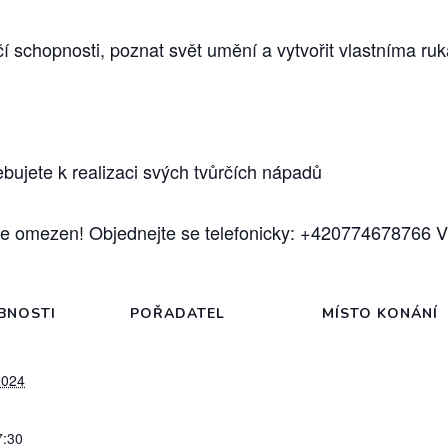
vůrčí schopnosti, poznat svět umění a vytvořit vlastníma 
řebujete k realizaci svých tvůrčích nápadů
e omezen! Objednejte se telefonicky: +420774678766 Vi
BNOSTI
POŘADATEL
MÍSTO KONÁNÍ
2024
7:30