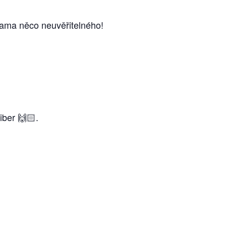
rukama něco neuvěřitelného!
ber 🙌🏻.