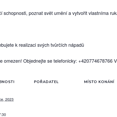
vůrčí schopnosti, poznat svět umění a vytvořit vlastníma 
řebujete k realizaci svých tvůrčích nápadů
e omezen! Objednejte se telefonicky: +420774678766 Vi
BNOSTI
POŘADATEL
MÍSTO KONÁNÍ
ce, 2023
7:30