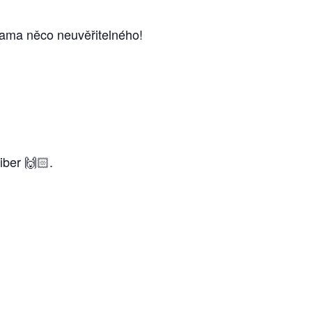
rukama něco neuvěřitelného!
ber 🙌🏻.