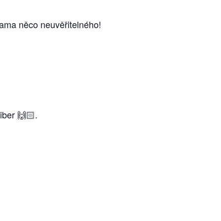
rukama něco neuvěřitelného!
ber 🙌🏻.