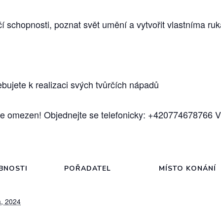
vůrčí schopnosti, poznat svět umění a vytvořit vlastníma 
řebujete k realizaci svých tvůrčích nápadů
e omezen! Objednejte se telefonicky: +420774678766 Vi
BNOSTI
POŘADATEL
MÍSTO KONÁNÍ
a, 2024