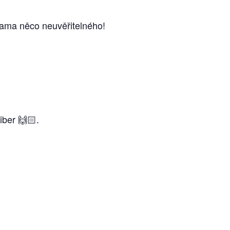
rukama něco neuvěřitelného!
ber 🙌🏻.