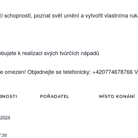
vůrčí schopnosti, poznat svět umění a vytvořit vlastníma 
řebujete k realizaci svých tvůrčích nápadů
e omezen! Objednejte se telefonicky: +420774678766 Vi
BNOSTI
POŘADATEL
MÍSTO KONÁNÍ
 2024
7:30