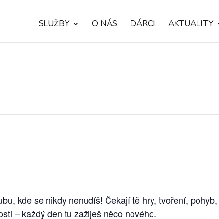
SLUŽBY
O NÁS
DÁRCI
AKTUALITY
bu, kde se nikdy nenudíš! Čekají tě hry, tvoření, pohyb,
sti – každý den tu zažiješ něco nového.