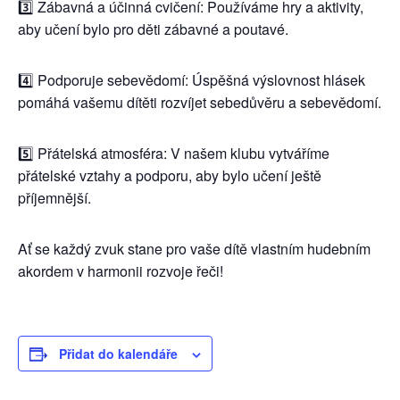
3️⃣ Zábavná a účinná cvičení: Používáme hry a aktivity,
aby učení bylo pro děti zábavné a poutavé.
4️⃣ Podporuje sebevědomí: Úspěšná výslovnost hlásek
pomáhá vašemu dítěti rozvíjet sebedůvěru a sebevědomí.
5️⃣ Přátelská atmosféra: V našem klubu vytváříme
přátelské vztahy a podporu, aby bylo učení ještě
příjemnější.
Ať se každý zvuk stane pro vaše dítě vlastním hudebním
akordem v harmonii rozvoje řeči!
Přidat do kalendáře