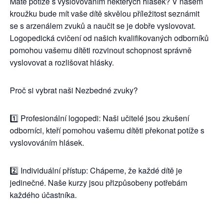
Máte potíže s vyslovováním některých hlásek? V našem
kroužku bude mít vaše dítě skvělou příležitost seznámit
se s arzenálem zvuků a naučit se je dobře vyslovovat.
Logopedická cvičení od našich kvalifikovaných odborníků
pomohou vašemu dítěti rozvinout schopnost správně
vyslovovat a rozlišovat hlásky.
Proč si vybrat naši Nezbedné zvuky?
1️⃣ Profesionální logopedi: Naši učitelé jsou zkušení
odborníci, kteří pomohou vašemu dítěti překonat potíže s
vyslovováním hlásek.
2️⃣ Individuální přístup: Chápeme, že každé dítě je
jedinečné. Naše kurzy jsou přizpůsobeny potřebám
každého účastníka.