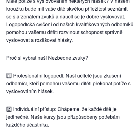
Máte potíže s vyslovováním některých hlásek? V našem
kroužku bude mít vaše dítě skvělou příležitost seznámit
se s arzenálem zvuků a naučit se je dobře vyslovovat.
Logopedická cvičení od našich kvalifikovaných odborníků
pomohou vašemu dítěti rozvinout schopnost správně
vyslovovat a rozlišovat hlásky.
Proč si vybrat naši Nezbedné zvuky?
1️⃣ Profesionální logopedi: Naši učitelé jsou zkušení
odborníci, kteří pomohou vašemu dítěti překonat potíže s
vyslovováním hlásek.
2️⃣ Individuální přístup: Chápeme, že každé dítě je
jedinečné. Naše kurzy jsou přizpůsobeny potřebám
každého účastníka.