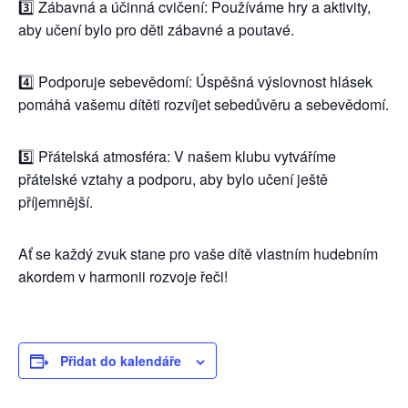
3️⃣ Zábavná a účinná cvičení: Používáme hry a aktivity,
aby učení bylo pro děti zábavné a poutavé.
4️⃣ Podporuje sebevědomí: Úspěšná výslovnost hlásek
pomáhá vašemu dítěti rozvíjet sebedůvěru a sebevědomí.
5️⃣ Přátelská atmosféra: V našem klubu vytváříme
přátelské vztahy a podporu, aby bylo učení ještě
příjemnější.
Ať se každý zvuk stane pro vaše dítě vlastním hudebním
akordem v harmonii rozvoje řeči!
Přidat do kalendáře