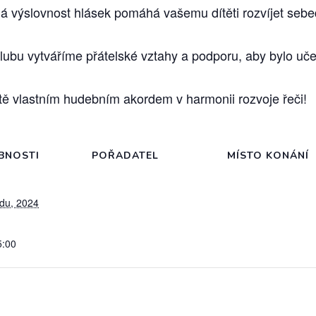
á výslovnost hlásek pomáhá vašemu dítěti rozvíjet seb
lubu vytváříme přátelské vztahy a podporu, aby bylo učen
tě vlastním hudebním akordem v harmonii rozvoje řeči!
BNOSTI
POŘADATEL
MÍSTO KONÁNÍ
adu, 2024
5:00