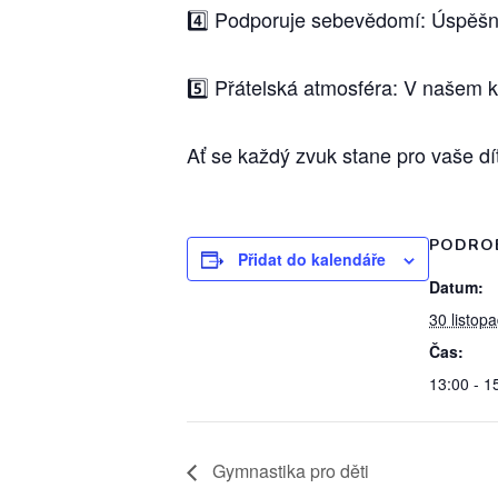
4️⃣ Podporuje sebevědomí: Úspěšn
5️⃣ Přátelská atmosféra: V našem k
Ať se každý zvuk stane pro vaše dí
PODRO
Přidat do kalendáře
Datum:
30 listop
Čas:
13:00 - 1
Gymnastika pro děti