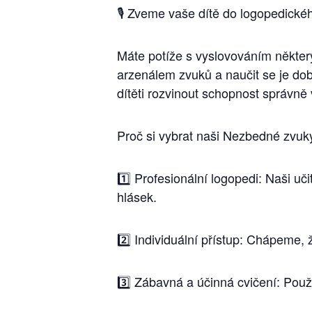
🎙 Zveme vaše dítě do logopedickéh
Máte potíže s vyslovováním někter
arzenálem zvuků a naučit se je do
dítěti rozvinout schopnost správně 
Proč si vybrat naši Nezbedné zvuk
1️⃣ Profesionální logopedi: Naši uč
hlásek.
2️⃣ Individuální přístup: Chápeme,
3️⃣ Zábavná a účinná cvičení: Použ