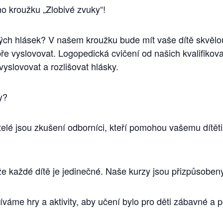
o kroužku „Zlobivé zvuky“!
ých hlásek? V našem kroužku bude mít vaše dítě skvělou 
bře vyslovovat. Logopedická cvičení od našich kvalifi
vyslovovat a rozlišovat hlásky.
y?
itelé jsou zkušení odborníci, kteří pomohou vašemu dítět
 že každé dítě je jedinečné. Naše kurzy jsou přizpůsobe
íváme hry a aktivity, aby učení bylo pro děti zábavné a 