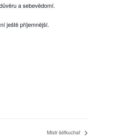
edůvěru a sebevědomí.
í ještě příjemnější.
Mistr šéfkuchař