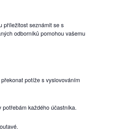
příležitost seznámit se s
kovaných odborníků pomohou vašemu
i překonat potíže s vyslovováním
ny potřebám každého účastníka.
poutavé.