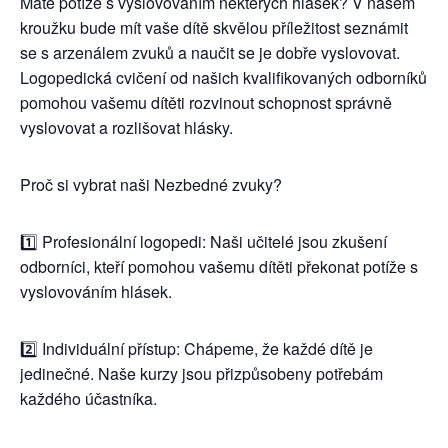
Máte potíže s vyslovováním některých hlásek? V našem
kroužku bude mít vaše dítě skvělou příležitost seznámit
se s arzenálem zvuků a naučit se je dobře vyslovovat.
Logopedická cvičení od našich kvalifikovaných odborníků
pomohou vašemu dítěti rozvinout schopnost správně
vyslovovat a rozlišovat hlásky.
Proč si vybrat naši Nezbedné zvuky?
1️⃣ Profesionální logopedi: Naši učitelé jsou zkušení
odborníci, kteří pomohou vašemu dítěti překonat potíže s
vyslovováním hlásek.
2️⃣ Individuální přístup: Chápeme, že každé dítě je
jedinečné. Naše kurzy jsou přizpůsobeny potřebám
každého účastníka.