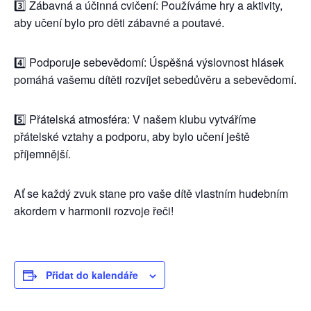
3️⃣ Zábavná a účinná cvičení: Používáme hry a aktivity,
aby učení bylo pro děti zábavné a poutavé.
4️⃣ Podporuje sebevědomí: Úspěšná výslovnost hlásek
pomáhá vašemu dítěti rozvíjet sebedůvěru a sebevědomí.
5️⃣ Přátelská atmosféra: V našem klubu vytváříme
přátelské vztahy a podporu, aby bylo učení ještě
příjemnější.
Ať se každý zvuk stane pro vaše dítě vlastním hudebním
akordem v harmonii rozvoje řeči!
Přidat do kalendáře