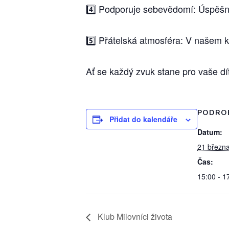
4️⃣ Podporuje sebevědomí: Úspěšn
5️⃣ Přátelská atmosféra: V našem k
Ať se každý zvuk stane pro vaše dí
PODRO
Přidat do kalendáře
Datum:
21 březn
Čas:
15:00 - 1
Klub Milovníci života