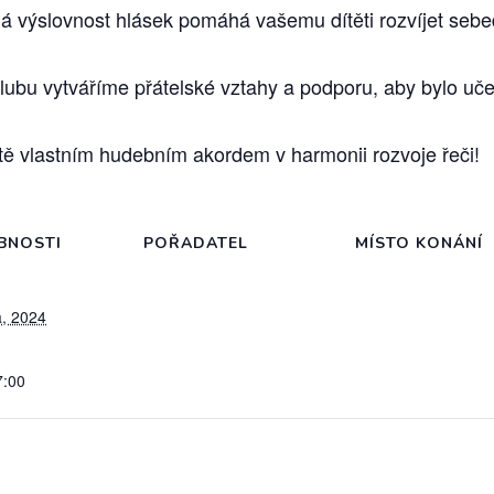
á výslovnost hlásek pomáhá vašemu dítěti rozvíjet seb
lubu vytváříme přátelské vztahy a podporu, aby bylo učen
tě vlastním hudebním akordem v harmonii rozvoje řeči!
BNOSTI
POŘADATEL
MÍSTO KONÁNÍ
a, 2024
7:00