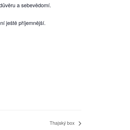
edůvěru a sebevědomí.
í ještě příjemnější.
Thajský box