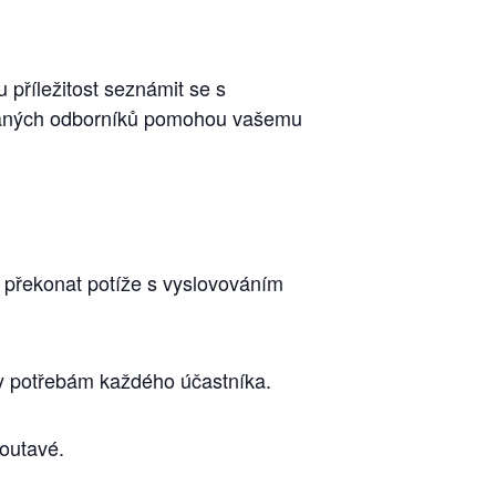
příležitost seznámit se s
kovaných odborníků pomohou vašemu
i překonat potíže s vyslovováním
ny potřebám každého účastníka.
poutavé.