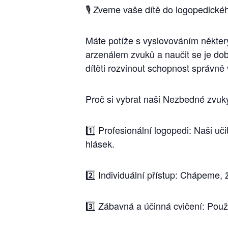
🎙 Zveme vaše dítě do logopedickéh
Máte potíže s vyslovováním někter
arzenálem zvuků a naučit se je do
dítěti rozvinout schopnost správně 
Proč si vybrat naši Nezbedné zvuk
1️⃣ Profesionální logopedi: Naši uč
hlásek.
2️⃣ Individuální přístup: Chápeme,
3️⃣ Zábavná a účinná cvičení: Použ