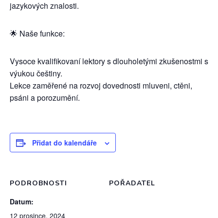
jazykových znalosti.
🌟 Naše funkce:
Vysoce kvalifikovaní lektory s dlouholetými zkušenostmi s
výukou češtiny.
Lekce zaměřené na rozvoj dovednosti mluveni, ctěni,
psáni a porozumění.
Přidat do kalendáře
PODROBNOSTI
POŘADATEL
Datum:
12 prosince, 2024