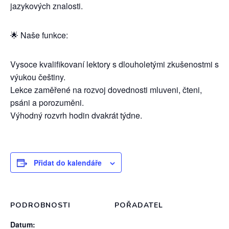
jazykových znalosti.
🌟 Naše funkce:
Vysoce kvalifikovaní lektory s dlouholetými zkušenostmi s
výukou češtiny.
Lekce zaměřené na rozvoj dovednosti mluveni, čteni,
psáni a porozuměni.
Výhodný rozvrh hodin dvakrát týdne.
Přidat do kalendáře
PODROBNOSTI
POŘADATEL
Datum: