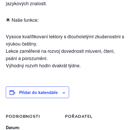
jazykových znalosti.
🌟 Naše funkce:
Vysoce kvalifikovaní lektory s dlouholetými zkušenostmi s
výukou češtiny.
Lekce zaměřené na rozvoj dovednosti mluveni, čteni,
psáni a porozuměni.
Výhodný rozvrh hodin dvakrát týdne.
Přidat do kalendáře
PODROBNOSTI
POŘADATEL
Datum: