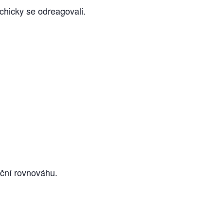
ychicky se odreagovali.
oční rovnováhu.